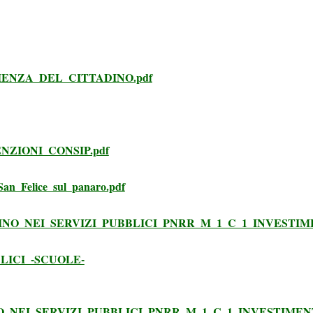
IENZA_DEL_CITTADINO.pdf
ZIONI_CONSIP.pdf
n_Felice_sul_panaro.pdf
NO_NEI_SERVIZI_PUBBLICI_PNRR_M_1_C_1_INVESTIME
LICI_-SCUOLE-
_NEI_SERVIZI_PUBBLICI_PNRR_M_1_C_1_INVESTIMENT