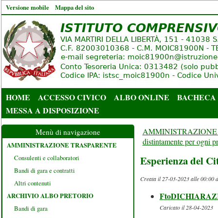
Versione mobile
Mappa del sito
HOME
ACCESSO CIVICO
ALBO ONLINE
BACHECA
MESSA A DISPOSIZIONE
AMMINISTRAZIONE
Menù di navigazione
distintamente per ogni p
AMMINISTRAZIONE TRASPARENTE
Consulenti e collaboratori
Esperienza del Cit
Bandi di gara e contratti
Creata il 27-03-2023 alle 00:00 
Altri contenuti
FtoDICHIARAZ
ARCHIVIO ALBO PRETORIO
Caricato il 28-04-2023
Bandi di gara