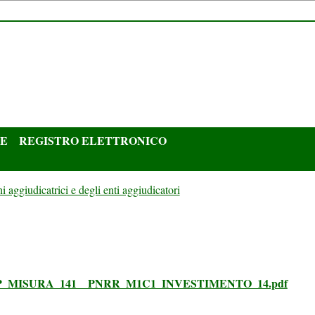
NE
REGISTRO ELETTRONICO
i aggiudicatrici e degli enti aggiudicatori
_MISURA_141__PNRR_M1C1_INVESTIMENTO_14.pdf