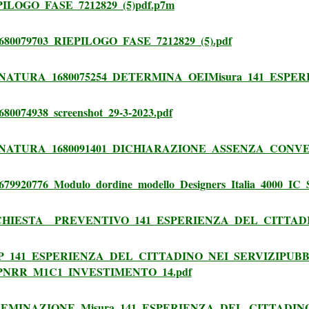
LOGO_FASE_7212829_(5)pdf.p7m
0079703_RIEPILOGO_FASE_7212829_(5).pdf
ATURA_1680075254_DETERMINA_OEIMisura_141_ESPER
074938_screenshot_29-3-2023.pdf
ATURA_1680091401_DICHIARAZIONE_ASSENZA_CONVEN
20776_Modulo_dordine_modello_Designers_Italia_4000_IC_Sa
HIESTA__PREVENTIVO_141_ESPERIENZA_DEL_CITTADI
_141_ESPERIENZA_DEL_CITTADINO_NEI_SERVIZIPUBB
PNRR_M1C1_INVESTIMENTO_14.pdf
EMINAZIONE_Misura_141_ESPERIENZA_DEL_CITTADINO