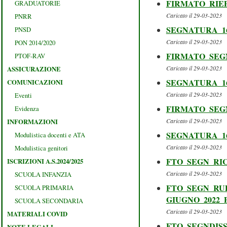
FIRMATO_RIEPI
GRADUATORIE
Caricato il 29-03-2023
PNRR
SEGNATURA_168
PNSD
Caricato il 29-03-2023
PON 2014/2020
FIRMATO_SEGN
PTOF-RAV
Caricato il 29-03-2023
ASSICURAZIONE
SEGNATURA_1680
COMUNICAZIONI
Caricato il 29-03-2023
Eventi
FIRMATO_SEGN
Evidenza
Caricato il 29-03-2023
INFORMAZIONI
SEGNATURA_16799
Modulistica docenti e ATA
Caricato il 29-03-2023
Modulistica genitori
FTO_SEGN_RIC
ISCRIZIONI A.S.2024/2025
Caricato il 29-03-2023
SCUOLA INFANZIA
FTO_SEGN_RUP
SCUOLA PRIMARIA
GIUGNO_2022_
SCUOLA SECONDARIA
Caricato il 29-03-2023
MATERIALI COVID
FTO_SEGNDISS
NOTE LEGALI