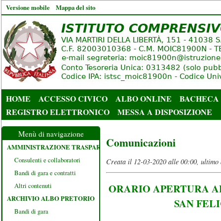
Versione mobile
Mappa del sito
HOME
ACCESSO CIVICO
ALBO ONLINE
BACHECA
REGISTRO ELETTRONICO
MESSA A DISPOSIZIONE
Menù di navigazione
Comunicazioni
AMMINISTRAZIONE TRASPARENTE
Consulenti e collaboratori
Creata il 12-03-2020 alle 00:00, ultimo
Bandi di gara e contratti
Altri contenuti
ORARIO APERTURA AL
ARCHIVIO ALBO PRETORIO
SAN FEL
Bandi di gara