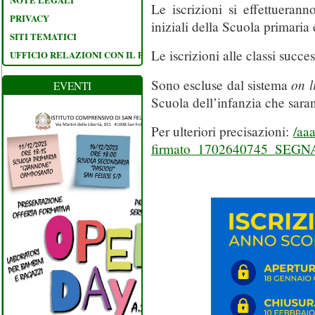
Le iscrizioni si effettueran
PRIVACY
iniziali della Scuola primaria
SITI TEMATICI
Le iscrizioni alle classi succ
UFFICIO RELAZIONI CON IL PUBBLICO
on l
Sono escluse dal sistema
EVENTI
Scuola dell’infanzia che sara
Per ulteriori precisazioni:
/aa
firmato_1702640745_SEGN