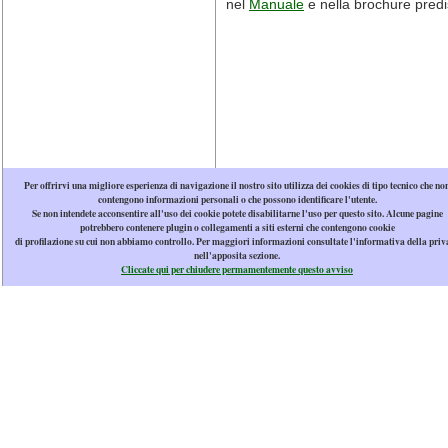
nel
Manuale
e nella brochure predi
Per offrirvi una migliore esperienza di navigazione il nostro sito utilizza dei cookies di tipo tecnico che no
contengono informazioni personali o che possono identificare l'utente.
Se non intendete acconsentire all'uso dei cookie potete disabilitarne l'uso per questo sito. Alcune pagine
potrebbero contenere plugin o collegamenti a siti esterni che contengono cookie
di profilazione su cui non abbiamo controllo. Per maggiori informazioni consultate l'informativa della priv
nell'apposita sezione.
Cliccate qui per chiudere permamentemente questo avviso