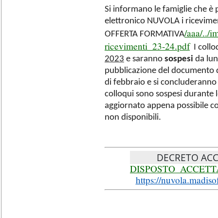
Si informano le famiglie che è 
elettronico NUVOLA i riceviment
/aaa/../
OFFERTA FORMATIVA
ricevimenti_23-24.pdf
I collo
2023
e saranno
sospesi
da lu
pubblicazione del documento d
di febbraio e si concluderann
colloqui sono sospesi durante l
aggiornato appena possibile c
non disponibili.
DECRETO ACCETT
DISPOSTO_ACCETT
https://nuvola.madis