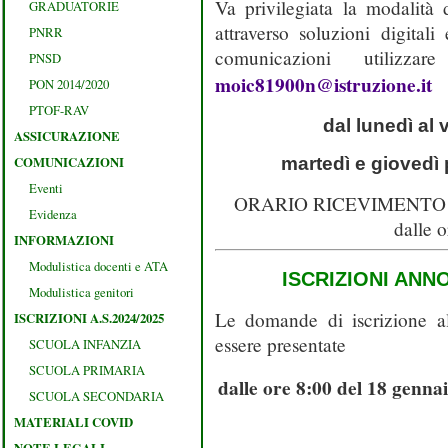
Va privilegiata la modalità
GRADUATORIE
attraverso soluzioni digital
PNRR
comunicazioni utilizza
PNSD
moic81900n@istruzione.it
PON 2014/2020
PTOF-RAV
dal lunedì al 
ASSICURAZIONE
COMUNICAZIONI
martedì e giovedì 
Eventi
ORARIO RICEVIMENTO TE
Evidenza
dalle o
INFORMAZIONI
Modulistica docenti e ATA
ISCRIZIONI ANN
Modulistica genitori
Le domande di iscrizione a
ISCRIZIONI A.S.2024/2025
essere presentate
SCUOLA INFANZIA
SCUOLA PRIMARIA
dalle ore 8:00 del 18 gennai
SCUOLA SECONDARIA
MATERIALI COVID
NOTE LEGALI