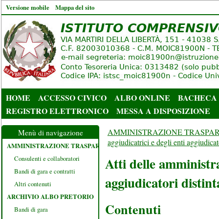
Versione mobile
Mappa del sito
HOME
ACCESSO CIVICO
ALBO ONLINE
BACHECA
REGISTRO ELETTRONICO
MESSA A DISPOSIZIONE
AMMINISTRAZIONE TRASPA
Menù di navigazione
aggiudicatrici e degli enti aggiudica
AMMINISTRAZIONE TRASPARENTE
Consulenti e collaboratori
Atti delle amministra
Bandi di gara e contratti
aggiudicatori disti
Altri contenuti
ARCHIVIO ALBO PRETORIO
Contenuti
Bandi di gara