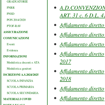
GRADUATORIE
A.D.CONVENZION
PNRR
ART. 31 c. 6 D.L. 
PNSD
PON 2014/2020
Affidamento diretto
PTOF-RAV
ASSICURAZIONE
Affidamento dirett
COMUNICAZIONI
Affidamento dirett
Eventi
Evidenza
Affidamento diretto 
INFORMAZIONI
2017
Modulistica docenti e ATA
Modulistica genitori
Affidamento diretto 
ISCRIZIONI A.S.2024/2025
2018
SCUOLA INFANZIA
Affidamento diretto
SCUOLA PRIMARIA
SCUOLA SECONDARIA
Affidamento diretto 
MATERIALI COVID
NOTE LEGALI